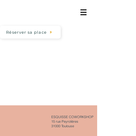
Réserver sa place
ESQUISSE COWORKSHOP
15 rue Peyrolières
31000 Toulouse