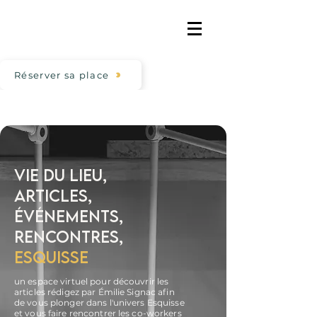
Réserver sa place
VIE DU LIEU,
ARTICLES,
ÉVÉNEMENTS,
RENCONTRES,
ESQUISSE
un espace virtuel pour découvrir les
articles rédigez par Émilie Signac afin
de vous plonger dans l'univers Esquisse
et vous faire rencontrer les co-workers